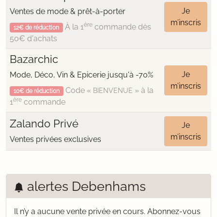
Je
Ventes de mode & prêt-à-porter
m’inscris
ère
À la 1
commande dès
12€ de réduction
50€ d'achats
Bazarchic
Je
Mode, Déco, Vin & Epicerie jusqu'à -70%
m’inscris
Code «
» à la
BIENVENUE
10€ de réduction
ère
1
commande
Zalando Privé
Je
m’inscris
Ventes privées exclusives
alertes Debenhams
Il n’y a aucune vente privée en cours.
Abonnez-vous