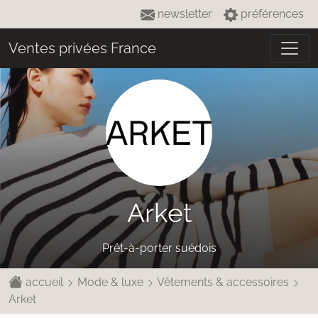
newsletter
préférences
Ventes privées France
Arket
Prêt-à-porter suédois
accueil
Mode & luxe
Vêtements & accessoires
Arket