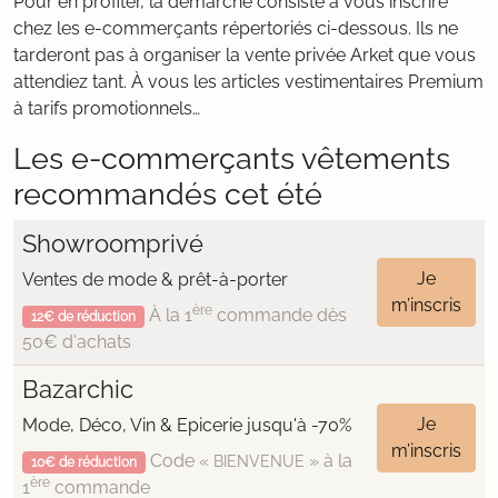
Pour en profiter, la démarche consiste à vous inscrire
chez les e-commerçants répertoriés ci-dessous. Ils ne
tarderont pas à organiser la vente privée Arket que vous
attendiez tant. À vous les articles vestimentaires Premium
à tarifs promotionnels…
Les e-commerçants vêtements
recommandés cet été
Showroomprivé
Je
Ventes de mode & prêt-à-porter
m’inscris
ère
À la 1
commande dès
12€ de réduction
50€ d'achats
Bazarchic
Je
Mode, Déco, Vin & Epicerie jusqu'à -70%
m’inscris
Code «
» à la
BIENVENUE
10€ de réduction
ère
1
commande