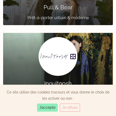
Pull & Bear
Prêt-à-porter urbain & moderne
Inouïtoosh
Ce site utilise des cookies traceurs et vous donne le choix de
Prêt-à-porter, sacs & bijoux colorés
les activer ou non :
J’accepte
Je refuse