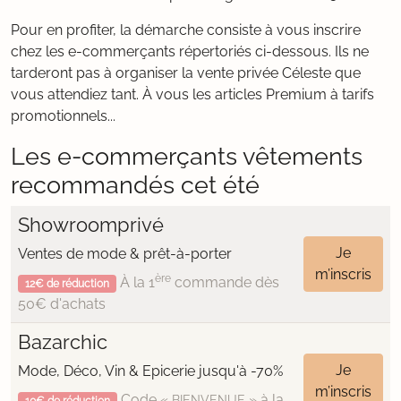
Pour en profiter, la démarche consiste à vous inscrire
chez les e-commerçants répertoriés ci-dessous. Ils ne
tarderont pas à organiser la vente privée Céleste que
vous attendiez tant. À vous les articles Premium à tarifs
promotionnels...
Les e-commerçants vêtements
recommandés cet été
Showroomprivé
Je
Ventes de mode & prêt-à-porter
m’inscris
ère
À la 1
commande dès
12€ de réduction
50€ d'achats
Bazarchic
Je
Mode, Déco, Vin & Epicerie jusqu'à -70%
m’inscris
Code «
» à la
BIENVENUE