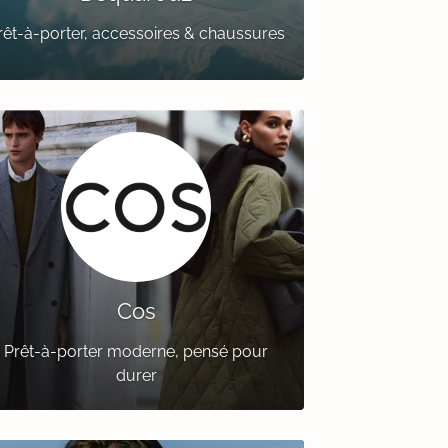
rêt-à-porter, accessoires & chaussures
Cos
Prêt-à-porter moderne, pensé pour
durer