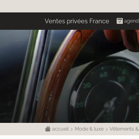
Ventes privées France
agend
accueil
Mode & luxe
Vêtements &