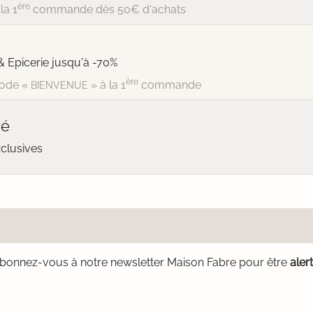
ère
la 1
commande dès 50€ d'achats
& Epicerie jusqu'à -70%
ère
ode «
» à la 1
commande
BIENVENUE
vé
xclusives
bonnez-vous à notre newsletter Maison Fabre pour être
aler