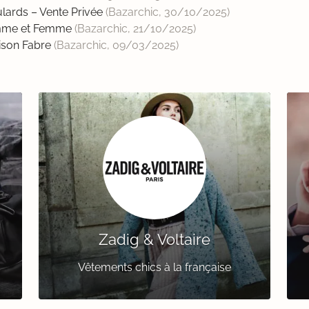
ards – Vente Privée
(Bazarchic,
30/10/2025
)
omme et Femme
(Bazarchic,
21/10/2025
)
son Fabre
(Bazarchic,
09/03/2025
)
Zadig & Voltaire
Vêtements chics à la française