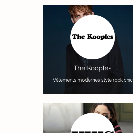
The Kooples
Vêtements modernes style rock chic