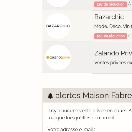
À 
12€ de réduction
Bazarchic
Mode, Déco, Vin 
C
10€ de réduction
Zalando Pri
Ventes privées e
alertes Maison Fabre
Il n’y a aucune vente privée en cours.
A
marque lorsqu’elles démarrent.
Votre adresse e-mail :