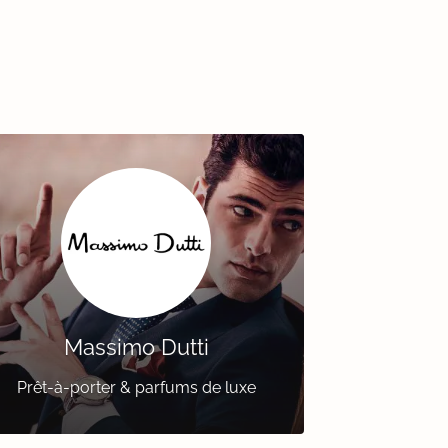
Massimo Dutti
Prêt-à-porter & parfums de luxe