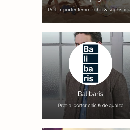
Prêt-à-porter femme chic & sophistiq
Balibaris
Prêt-à-porter chic & de qualité