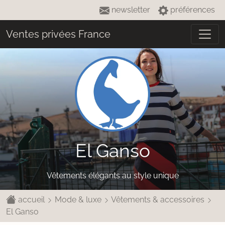
newsletter
préférences
Ventes privées France
El Ganso
Vêtements élégants au style unique
accueil
Mode & luxe
Vêtements & accessoires
El Ganso