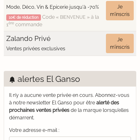
Je
Mode, Déco, Vin & Epicerie jusqu'à -70%
m’inscris
Code «
» à la
BIENVENUE
10€ de réduction
ère
1
commande
Zalando Privé
Je
m’inscris
Ventes privées exclusives
alertes El Ganso
Il n’y a aucune vente privée en cours.
Abonnez-vous
à notre newsletter El Ganso pour être
alerté des
prochaines ventes privées
de la marque lorsqu’elles
démarrent.
Votre adresse e-mail :