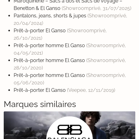
Maroquinerie – Sacs à dos et Sacs de voyage –
Benetton & El Ganso
(Showroomprivé,
31/07/2025
)
Pantalons, jeans, shorts & jupes
(Showroomprivé,
20/04/2024
)
Prêt-à-porter El Ganso
(Showroomprivé,
26/10/2021
)
Prêt-à-porter homme El Ganso
(Showroomprivé,
04/05/2021
)
Prêt-à-porter homme El Ganso
(Showroomprivé,
28/10/2020
)
Prêt-à-porter homme El Ganso
(Showroomprivé,
05/06/2020
)
Prêt-à-porter El Ganso
(Veepee,
12/11/2019
)
Marques similaires