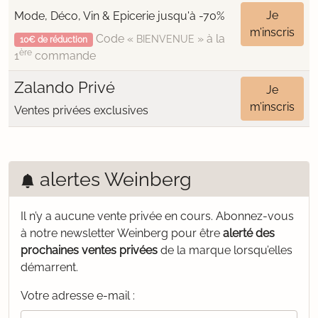
Je
Mode, Déco, Vin & Epicerie jusqu'à -70%
m’inscris
Code «
» à la
BIENVENUE
10€ de réduction
ère
1
commande
Zalando Privé
Je
m’inscris
Ventes privées exclusives
alertes Weinberg
Il n’y a aucune vente privée en cours.
Abonnez-vous
à notre newsletter Weinberg pour être
alerté des
prochaines ventes privées
de la marque lorsqu’elles
démarrent.
Votre adresse e-mail :