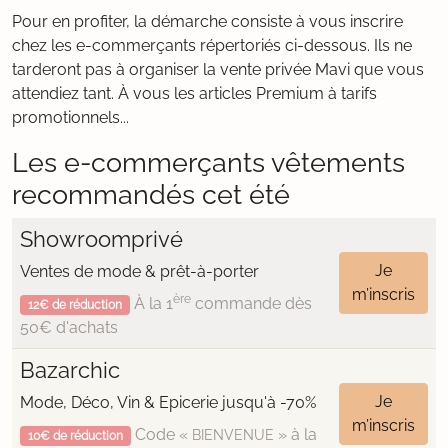
Pour en profiter, la démarche consiste à vous inscrire
chez les e-commerçants répertoriés ci-dessous. Ils ne
tarderont pas à organiser la vente privée Mavi que vous
attendiez tant. À vous les articles Premium à tarifs
promotionnels...
Les e-commerçants vêtements
recommandés cet été
Showroomprivé
Je
Ventes de mode & prêt-à-porter
m’inscris
ère
À la 1
commande dès
12€ de réduction
50€ d'achats
Bazarchic
Je
Mode, Déco, Vin & Epicerie jusqu'à -70%
m’inscris
Code «
» à la
BIENVENUE
10€ de réduction