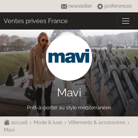
newsletter
préférences
Ventes privées France
Mavi
Prêt-à-porter au style méditerranéen
accueil
Mode & luxe
Vêtements & accessoires
Mavi